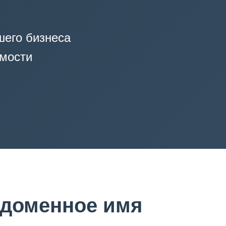
его бизнеса
имости
 доменное имя